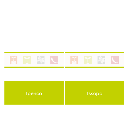
Iperico
Issopo