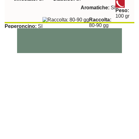
Aromatiche:
SI
Peso:
100 gr
Raccolta:
80-90 gg
Peperoncino:
SI
Esposizione Soleggiata:
Si
Sulla Fila:
50 cm
Tra le File:
100 cm
Melanzana Bella Vittoria