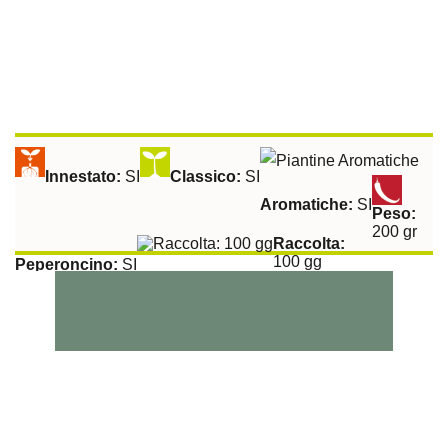
Innestato:
SI
Classico:
SI
Aromatiche:
SI
Peso:
200 gr
Raccolta:
100 gg
Peperoncino:
SI
Esposizione Soleggiata:
Si
Sulla Fila:
50 cm
Tra le File:
100 cm
Melanzana Baffa