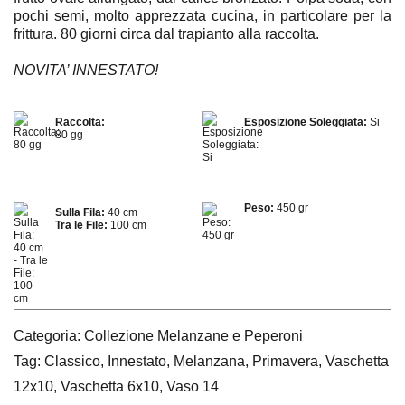
pochi semi, molto apprezzata cucina, in particolare per la
frittura. 80 giorni circa dal trapianto alla raccolta.
NOVITA’ INNESTATO!
Raccolta:
Esposizione Soleggiata:
Si
80 gg
Peso:
450 gr
Sulla Fila:
40 cm
Tra le File:
100 cm
Categoria:
Collezione Melanzane e Peperoni
Tag:
Classico
,
Innestato
,
Melanzana
,
Primavera
,
Vaschetta
12x10
,
Vaschetta 6x10
,
Vaso 14