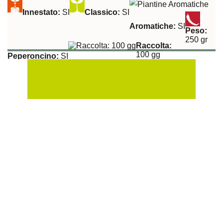
Innestato:
SI
Classico:
SI
Aromatiche:
SI
Peso:
250 gr
Raccolta:
100 gg
Peperoncino:
SI
Esposizione Soleggiata:
Si
Sulla Fila:
50 cm
Tra le File:
100 cm
Tollerante a:
Virosi (TMV)
Peperone Topepo San Salvador