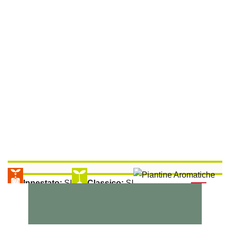
Innestato:
SI
Classico:
SI
Aromatiche:
SI
Raccolta:
100 gg
Peperoncino:
SI