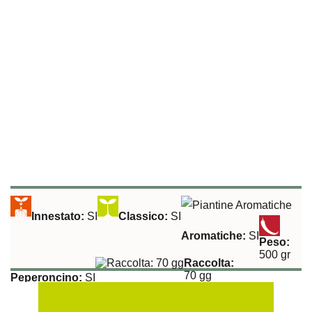
Innestato:
SI
Classico:
SI
Aromatiche:
SI
Peso:
500 gr
Raccolta:
70 gg
Peperoncino:
SI
Esposizione Soleggiata:
Si