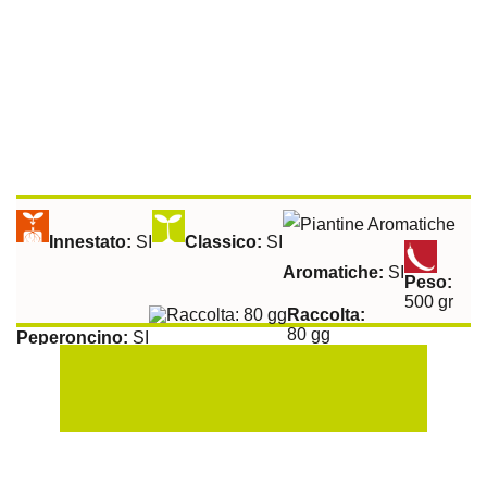
Innestato:
SI
Classico:
SI
Aromatiche:
SI
Peso:
500 gr
Raccolta:
80 gg
Peperoncino:
SI
Esposizione Soleggiata:
Si
Sulla Fila:
40 cm
Tra le File:
100 cm
Peperone Corno Di Capra