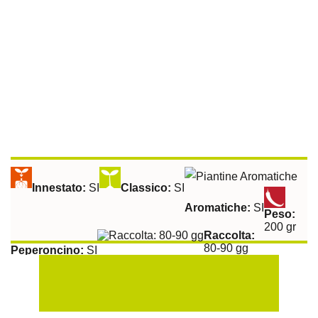
Innestato:
SI
Classico:
SI
Aromatiche:
SI
Peso:
200 gr
Raccolta:
80-90 gg
Peperoncino:
SI
Esposizione Soleggiata:
Si
Sulla Fila:
50 cm
Tra le File:
100 cm