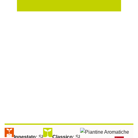
Sulla Fila:
40 cm
Tra le File:
100 cm
Peperone Lombardo Tago
Innestato:
SI
Classico:
SI