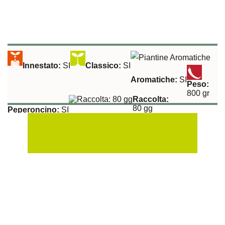
Innestato:
SI
Classico:
SI
Aromatiche:
SI
Peso:
800 gr
Raccolta:
80 gg
Peperoncino:
SI
Esposizione Soleggiata:
Si
Sulla Fila:
40 cm
Tra le File:
100 cm
Peperone Friarello Napoletano