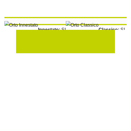
Innestato:
SI
Classico:
SI
Aromatiche:
SI
Peperoncino:
SI
Raccolta:
100 gg
Esposizione Soleggiata:
Si
Sulla Fila:
50 cm
Tra le File:
100 cm
Peperoncino Piccante Supposta Calabrese