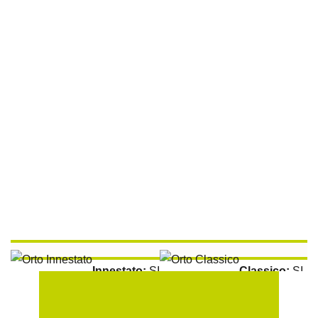
Peperoncino Carolina Reaper
Innestato:
SI
Classico:
SI
Aromatiche:
SI