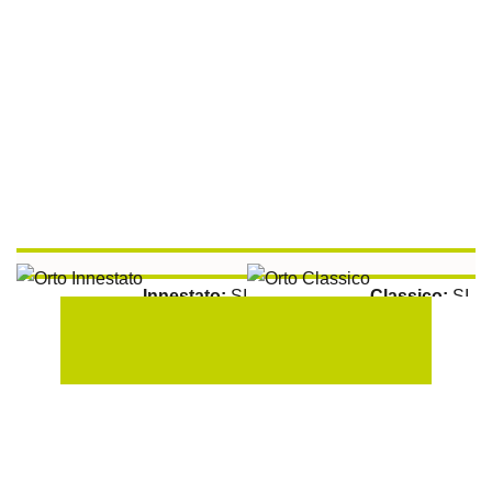
Innestato:
SI
Classico:
SI
Aromatiche:
SI
Peperoncino:
SI
Raccolta:
100 gg
Esposizione Soleggiata:
Si
Sulla Fila:
50 cm