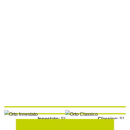
Tra le File:
100 cm
Peperoncino Jamaican Scotch Bonnet
Innestato:
SI
Classico:
SI