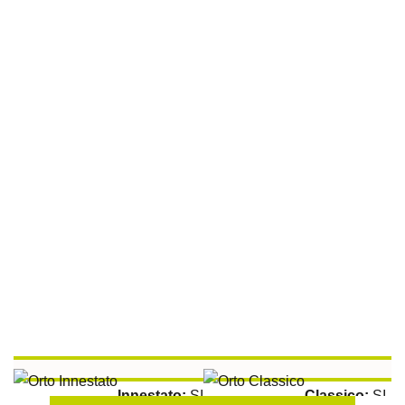
Sulla Fila:
50 cm
Tra le File:
100 cm
Peperoncino Habanero Chocolate
Innestato:
SI
Classico:
SI