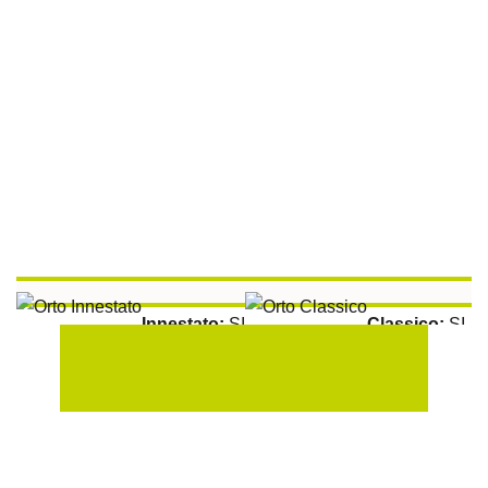
Innestato:
SI
Classico:
SI
Aromatiche:
SI
Peperoncino:
SI
Raccolta:
100 gg
Esposizione Soleggiata:
Si