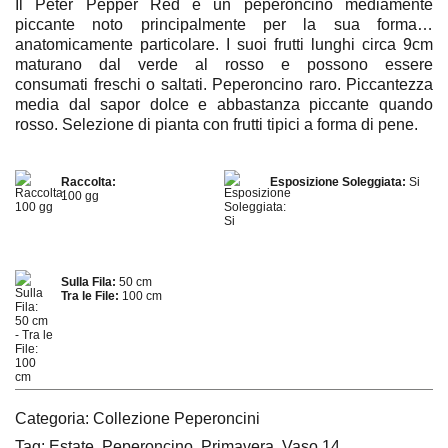
Il Peter Pepper Red è un peperoncino mediamente
piccante noto principalmente per la sua forma…
anatomicamente particolare. I suoi frutti lunghi circa 9cm
maturano dal verde al rosso e possono essere
consumati freschi o saltati. Peperoncino raro. Piccantezza
media dal sapor dolce e abbastanza piccante quando
rosso. Selezione di pianta con frutti tipici a forma di pene.
Raccolta:
Esposizione Soleggiata:
Si
100 gg
Sulla Fila:
50 cm
Tra le File:
100 cm
Categoria:
Collezione Peperoncini
Tag:
Estate
,
Peperoncino
,
Primavera
,
Vaso 14