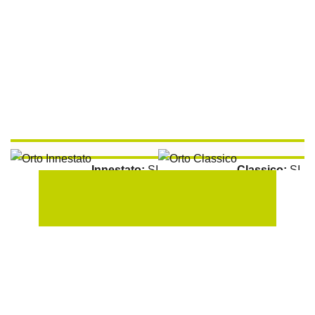
Innestato:
SI
Classico:
SI
Aromatiche:
SI
Peperoncino:
SI
Raccolta:
100 gg
Esposizione Soleggiata:
Si
Sulla Fila:
50 cm
Tra le File:
100 cm