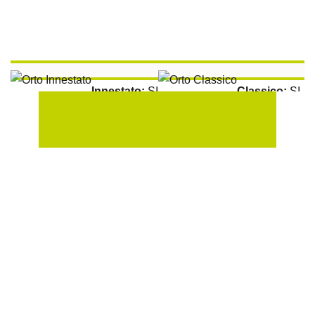
Innestato:
SI
Classico:
SI
Aromatiche:
SI
Peperoncino:
SI
Raccolta:
100 gg
Esposizione Soleggiata:
Si
Sulla Fila:
50 cm
Tra le File:
100 cm
Peperoncino Habanero Red