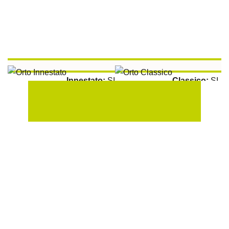
Innestato:
SI
Classico:
SI
Aromatiche:
SI
Peperoncino:
SI
Raccolta:
100 gg
Esposizione Soleggiata:
Si
Sulla Fila:
50 cm
Tra le File:
100 cm
Peperoncino Cayenna Piccante Da Essiccare
Tuono