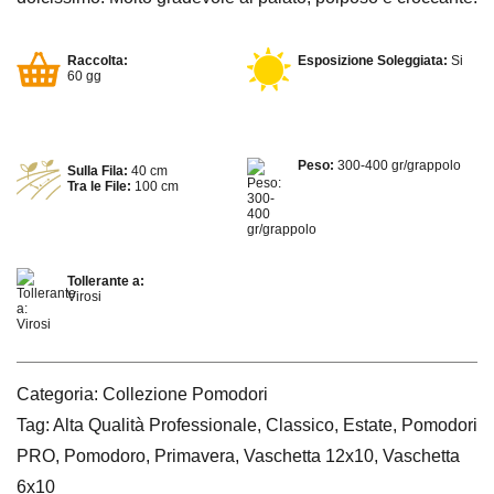
Raccolta:
Esposizione Soleggiata:
Si
60 gg
Peso:
300-400 gr/grappolo
Sulla Fila:
40 cm
Tra le File:
100 cm
Tollerante a:
Virosi
Categoria:
Collezione Pomodori
Tag:
Alta Qualità Professionale
,
Classico
,
Estate
,
Pomodori
PRO
,
Pomodoro
,
Primavera
,
Vaschetta 12x10
,
Vaschetta
6x10