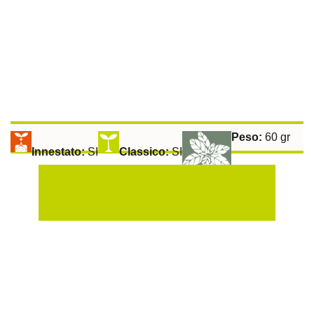
Peso:
60 gr
Innestato:
SI
Classico:
SI
Raccolta:
50 gg
Aromatiche:
SI
Peperoncino:
SI
Esposizione Soleggiata:
Si
Sulla Fila:
50 cm
Tra le File:
100 cm