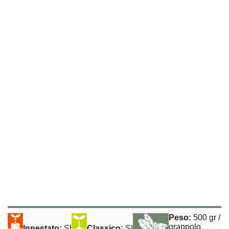
Tollerante a:
Virus del mosaico del pomodoro, Verticillium, Fusarium,
Nematodi
Pomodoro Ciliegino Naomy Rampicante
Peso:
500 gr /
grappolo
Innestato:
SI
Classico:
SI