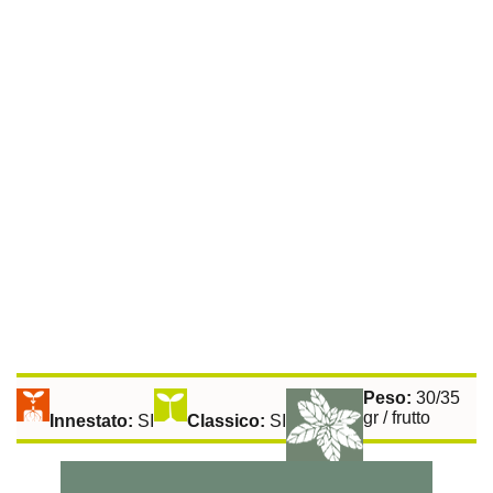
Pomodoro Sorbetto Mini San Marzano
Rampicante
Peso:
30/35
gr / frutto
Innestato:
SI
Classico:
SI
Raccolta: