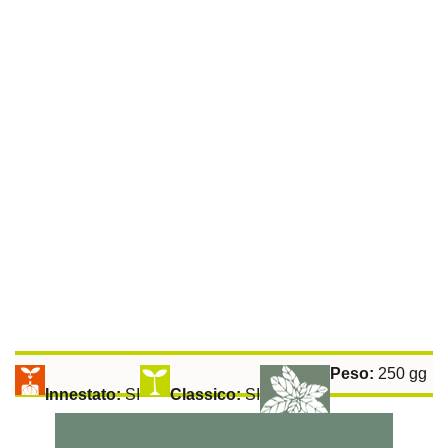
Pomodoro Tondo Liscio Insalataro Nano
Peso:
250 gg
Innestato:
SI
Classico:
SI
Raccolta: