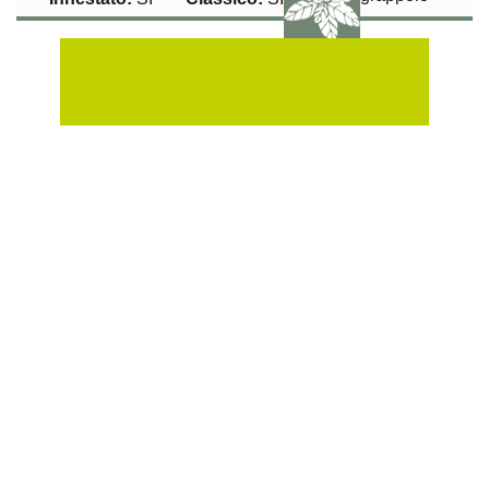
Raccolta:
60 gg
Aromatiche:
SI
Peperoncino:
SI
Esposizione Soleggiata:
Si
Sulla Fila:
40 cm
Tra le File:
100 cm
Tollerante a:
Virosi (TYLCV)
Pomodoro Datterino Nano