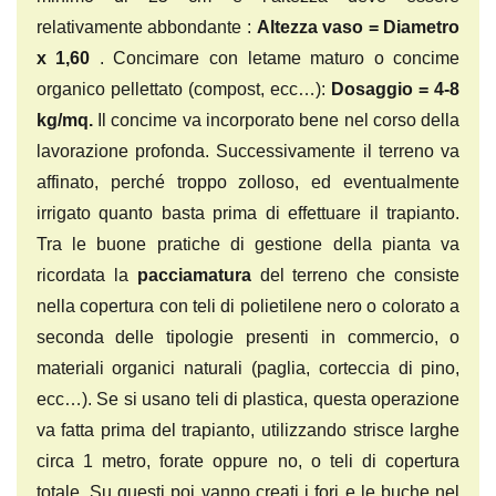
relativamente abbondante :
Altezza vaso = Diametro
x 1,60
. Concimare con letame maturo o concime
organico pellettato (compost, ecc…):
Dosaggio = 4-8
kg/mq.
Il concime va incorporato bene nel corso della
lavorazione profonda. Successivamente il terreno va
affinato, perché troppo zolloso, ed eventualmente
irrigato quanto basta prima di effettuare il trapianto.
Tra le buone pratiche di gestione della pianta va
ricordata la
pacciamatura
del terreno che consiste
nella copertura con teli di polietilene nero o colorato a
seconda delle tipologie presenti in commercio, o
materiali organici naturali (paglia, corteccia di pino,
ecc…). Se si usano teli di plastica, questa operazione
va fatta prima del trapianto, utilizzando strisce larghe
circa 1 metro, forate oppure no, o teli di copertura
totale. Su questi poi vanno creati i fori e le buche nel