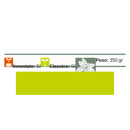
Peso:
350 gr
Innestato:
SI
Classico:
SI
Raccolta:
60 gg
Aromatiche:
SI
Peperoncino:
SI
Esposizione Soleggiata:
Si
Sulla Fila:
40 cm
Tra le File:
100 cm