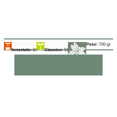
Peso:
700 gr
Innestato:
SI
Classico:
SI
Raccolta:
50-60 gg
Aromatiche:
SI
Peperoncino:
SI
Esposizione Soleggiata:
Si
Sulla Fila:
40 cm
Tra le File:
100 cm