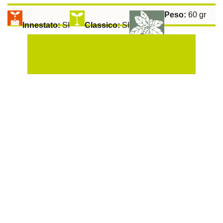
Peso:
60 gr
Innestato:
SI
Classico:
SI
Raccolta:
60 gg
Aromatiche:
SI
Peperoncino:
SI
Esposizione Soleggiata:
Si
Sulla Fila:
40 cm
Tra le File:
100 cm
Pomodoro Patataro Nano