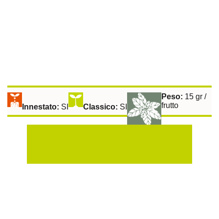
Peso:
15 gr /
frutto
Innestato:
SI
Classico:
SI
Raccolta:
60 gg
Aromatiche:
SI
Peperoncino:
SI
Esposizione Soleggiata:
Si
Sulla Fila:
40 cm
Tra le File:
100 cm