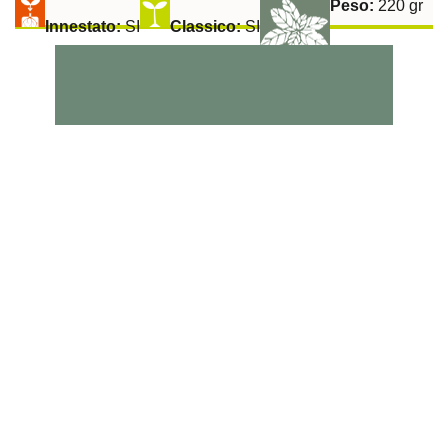
Peso:
220 gr
Innestato:
SI
Classico:
SI
Raccolta:
50 gg
Aromatiche:
SI
Peperoncino:
SI
Esposizione Soleggiata:
Si
Sulla Fila:
50 cm
Tra le File:
100 cm
Tollerante a:
Fusarium, Verticillium
Pomodoro Rosa Di Sorrento Rampicante