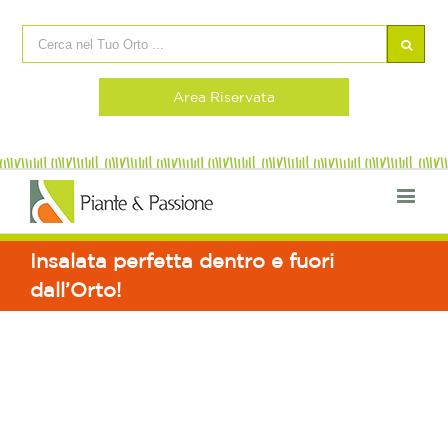
Area Riservata
Insalata perfetta dentro e fuori
dall’Orto!
View
Larger
Image