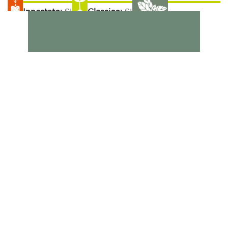
Innestato:
SI
Classico:
SI
Raccolta:
Aromatiche:
SI
Peperoncino:
SI
50 gg
Esposizione Soleggiata:
Si
Sulla Fila:
20 cm
Tra le File:
40 cm
Cavolo Broccolo Naxos