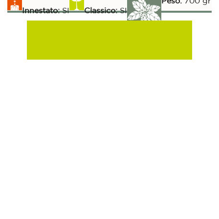
Peso:
700 gr
Innestato:
SI
Classico:
SI
Raccolta:
Aromatiche:
SI
Peperoncino:
SI
40-45 gg
Esposizione Soleggiata:
Si
Sulla Fila:
30 cm
Tra le File:
30 cm
Tollerante a:
Bremia, Afide rosso
Cavolo Broccolo Sparacello Viola