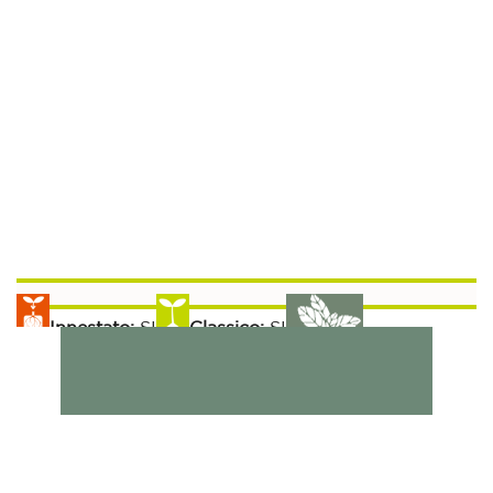
Innestato:
SI
Classico:
SI
Raccolta:
Aromatiche:
SI
Peperoncino:
SI
50 gg