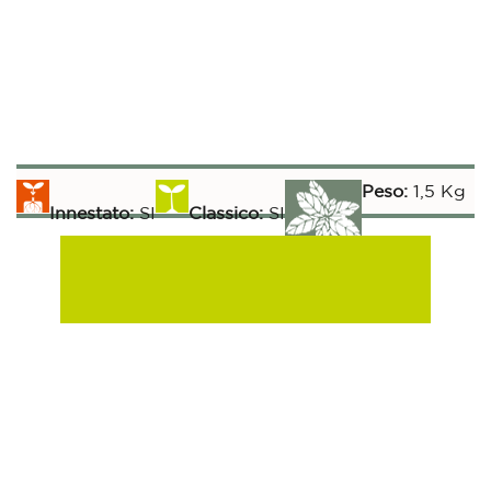
Peso:
1,5 Kg
Innestato:
SI
Classico:
SI
Raccolta:
Aromatiche:
SI
Peperoncino:
SI
75 gg
Esposizione Soleggiata:
Si
Sulla Fila:
80 gg
Tra le File:
40 gg