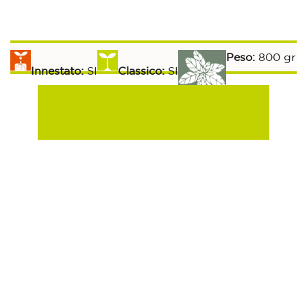
Peso:
800 gr
Innestato:
SI
Classico:
SI
Raccolta:
Aromatiche:
SI
Peperoncino:
SI
70-80 gg
Esposizione Soleggiata:
Si
Sulla Fila:
50 gg
Tra le File:
60 gg
Cicoria Rossa Di Treviso