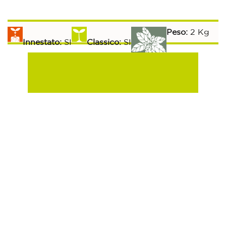
Peso:
2 Kg
Innestato:
SI
Classico:
SI
Raccolta:
Aromatiche:
SI
Peperoncino:
SI
60 gg
Esposizione Soleggiata:
Si
Sulla Fila:
70 gg
Tra le File:
80 gg
Bietola Da Coste Barese