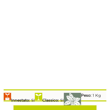
Cavolo Broccolo Sparacello Nostrano
Peso:
1 Kg
Innestato:
SI
Classico:
SI