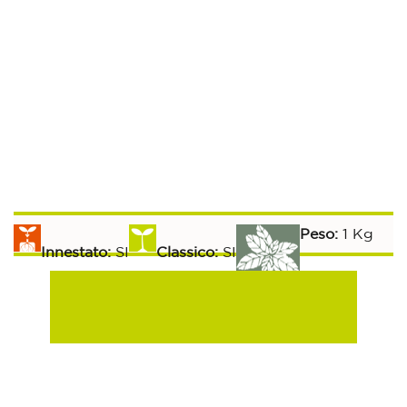
Peso:
1 Kg
Innestato:
SI
Classico:
SI
Aromatiche:
SI
Peperoncino:
SI
Raccolta:
Esposizione Soleggiata:
Si
100-110 gg
Sulla Fila:
80 gg
Tra le File:
40 gg