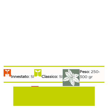
Peso:
250-
Innestato:
SI
Classico:
SI
300 gr
Raccolta:
Aromatiche:
SI
Peperoncino:
SI
70 gg