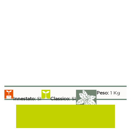
Peso:
1 Kg
Innestato:
SI
Classico:
SI
Raccolta:
Aromatiche:
SI
Peperoncino:
SI
100 gg