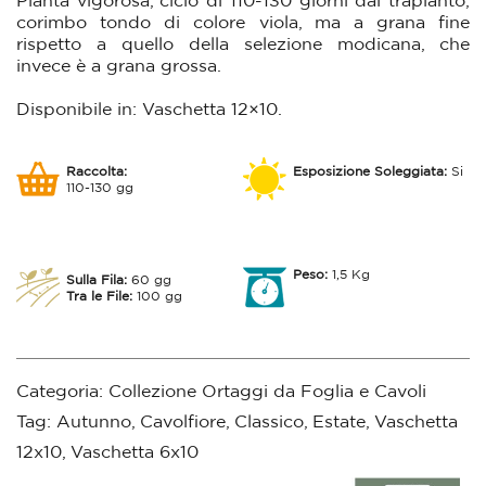
Pianta vigorosa, ciclo di 110-130 giorni dal trapianto,
corimbo tondo di colore viola, ma a grana fine
rispetto a quello della selezione modicana, che
invece è a grana grossa.
Disponibile in: Vaschetta 12×10.
Raccolta:
Esposizione Soleggiata:
Si
110-130 gg
Peso:
1,5 Kg
Sulla Fila:
60 gg
Tra le File:
100 gg
Categoria:
Collezione Ortaggi da Foglia e Cavoli
Tag:
Autunno
,
Cavolfiore
,
Classico
,
Estate
,
Vaschetta
12x10
,
Vaschetta 6x10