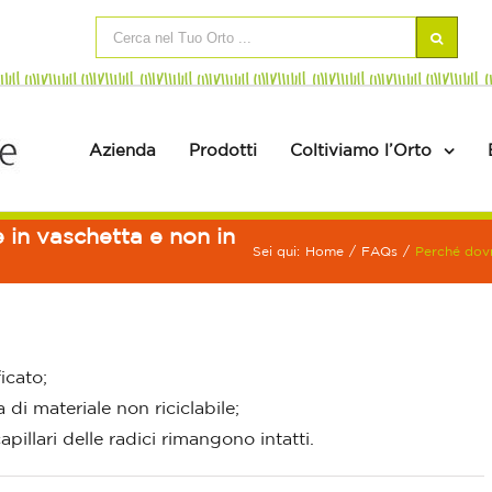
Azienda
Prodotti
Coltiviamo l’Orto
 in vaschetta e non in
Sei qui:
Home
/
FAQs
/
Perché dovre
icato;
a di materiale non riciclabile;
pillari delle radici rimangono intatti.