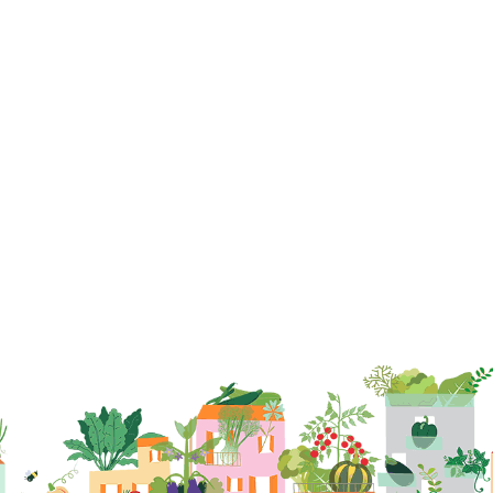
LENTINI SRL
CONTRADA MARGI
89016 –
RIZZICONI (RC)
Tel. 0966-580395
lentinisrlunipers@gmail.com