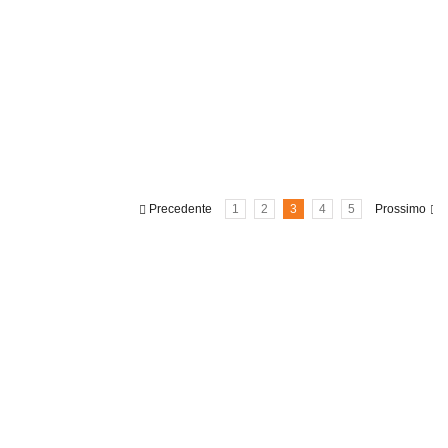
Via Ferreria, 309
84081 –
BARONISSI (SA)
Tel. 089-878233
matteopastore@alice.it
Precedente
1
2
3
4
5
Prossimo