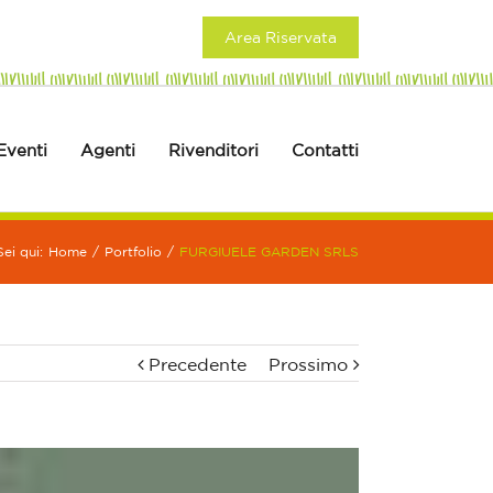
Area Riservata
Eventi
Agenti
Rivenditori
Contatti
Sei qui:
Home
/
Portfolio
/
FURGIUELE GARDEN SRLS
Precedente
Prossimo