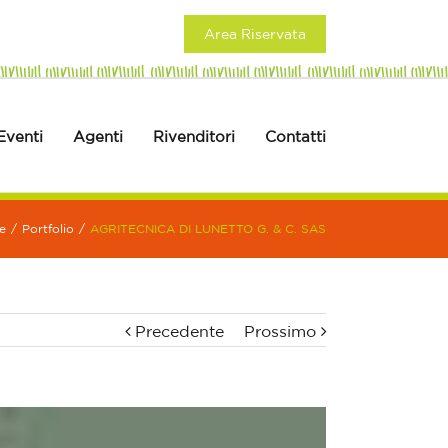
Area Riservata
Eventi
Agenti
Rivenditori
Contatti
e
/
Portfolio
/
AGRITECNICA DI LUNETTO G. & C. SAS
Precedente
Prossimo